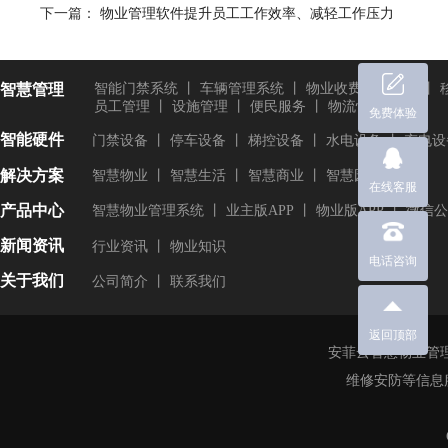
下一篇：
物业管理软件提升员工工作效率、减轻工作压力
智慧管理
智能门禁系统
丨
车辆管理系统
丨
物业收费管理系统
丨
员工管理
丨
设施管理
丨
便民服务
丨
物流快递
免费体验
智能硬件
门禁设备
丨
停车设备
丨
梯控设备
丨
水电设备
丨
充电设
解决方案
智慧物业
丨
智慧生活
丨
智慧商业
丨
智慧园区
在线客服
产品中心
智慧物业管理系统
丨
业主版APP
丨
物业版APP
丨
微信公
新闻资讯
行业资讯
丨
物业知识
电话咨询
关于我们
公司简介
丨
联系我们
返回顶部
安菲云智慧物业管理
维修安防等信息服
Copy